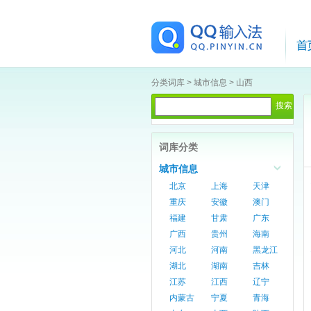
分类词库
>
城市信息
>
山西
词库分类
城市信息
北京
上海
天津
重庆
安徽
澳门
福建
甘肃
广东
广西
贵州
海南
河北
河南
黑龙江
湖北
湖南
吉林
江苏
江西
辽宁
内蒙古
宁夏
青海