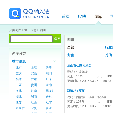
分类词库
>
城市信息
>
四川
四川
全部
行政
词库分类
方言
其他
城市信息
眉山市仁寿县地名
北京
上海
天津
说明：
仁寿地名
重庆
安徽
澳门
词汇：
11条
大小：
1KB
福建
甘肃
广东
更新时间：
2015-03-26 11:58:33
广西
贵州
海南
河北
河南
黑龙江
双流相关词汇
湖北
湖南
吉林
说明：
西部第一强县—双流县
词汇：
107条
大小：
3KB
江苏
江西
辽宁
更新时间：
2015-03-26 11:58:18
内蒙古
宁夏
青海