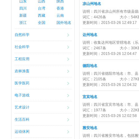
山东
山西
陕西
凉山州地名
四川
台湾
香港
说明：
四川省凉山州所有市级县级
新疆
西藏
云南
词汇：
4426条
大小：
54K
浙江
全国
国外地名
更新时间：
2015-03-26 12:49:17
自然科学
达州地名
说明：
收集达州地区管辖地名（乐
社会科学
词汇：
2467条
大小：
30K
更新时间：
2015-03-26 12:04:47
工程应用
德阳地名
农林渔畜
说明：
四川省德阳市地名：市、县
词汇：
2105条
大小：
27K
医学医药
更新时间：
2015-03-26 12:04:32
电子游戏
宜宾地名
说明：
四川省宜宾市地名：市、县
艺术设计
词汇：
1977条
大小：
22K
更新时间：
2015-03-26 12:02:58
生活百科
雅安地名
运动休闲
说明：
四川省雅安市地名，包括雅