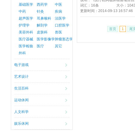
说明：
《医疗机构临床检验项目目录
基础医学
西药学
中医
词汇：
16条
大小：
104
更新时间：
2014-09-13 16:57:46
中药
针灸
疾病
超声医学
耳鼻喉科
法医学
护理学
解剖学
口腔医学
首页
1
尾
美容外科
皮肤科
兽医
医疗器械
医学影像学
肿瘤形态学
医学检验
医疗
其它
外科
电子游戏
艺术设计
生活百科
运动休闲
人文科学
娱乐休闲