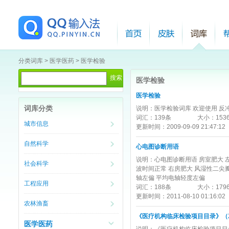
分类词库
>
医学医药
>
医学检验
医学检验
医学检验
词库分类
说明：
医学检验词库 欢迎使用 反
词汇：
139条
大小：
153
城市信息
更新时间：
2009-09-09 21:47:12
自然科学
心电图诊断用语
说明：
心电图诊断用语 房室肥大 左
社会科学
波时间正常 右房肥大 风湿性二尖瓣
轴左偏 平均电轴轻度左偏
工程应用
词汇：
188条
大小：
179
更新时间：
2011-08-10 01:16:02
农林渔畜
《医疗机构临床检验项目目录》（2
医学医药