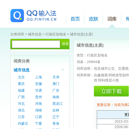
分类词库
>
城市信息
>
行政区划地名
>
城市信息(太原)
城市信息(太原)
类型：
行政区划地名
词库分类
词条：
24944条
词库说明：
包含城市公交、交通措
城市信息
词库样例：
垚鑫烟酒 阿斌发型创作
北京
上海
天津
馆 阿利维尼小熊
重庆
安徽
澳门
福建
甘肃
广东
广西
贵州
海南
河北
河南
黑龙江
更新记录：
当前为第
湖北
湖南
吉林
更
江苏
江西
辽宁
2015-03-
内蒙古
宁夏
青海
2009-08-