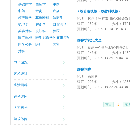
更新时间：
2015-10-15 14:59:05
基础医学
西药学
中医
中药
针灸
疾病
X线诊断模板（放射科模板）
超声医学
耳鼻喉科
法医学
说明：
这词库里有常用的X线诊断
词汇：
153条
大小：
172
护理学
解剖学
口腔医学
更新时间：
2016-01-14 16:16:37
美容外科
皮肤科
兽医
医疗器械
医学影像学
肿瘤形态学
影像学词汇大全
医学检验
医疗
其它
说明：
创建一个更完整的包含CT
外科
词汇：
148条
大小：
145
更新时间：
2016-03-29 19:04:14
电子游戏
影像词库
艺术设计
说明：
放射科
词汇：
998条
大小：
435
生活百科
更新时间：
2017-08-23 20:33:38
运动休闲
首页
1
尾
人文科学
娱乐休闲