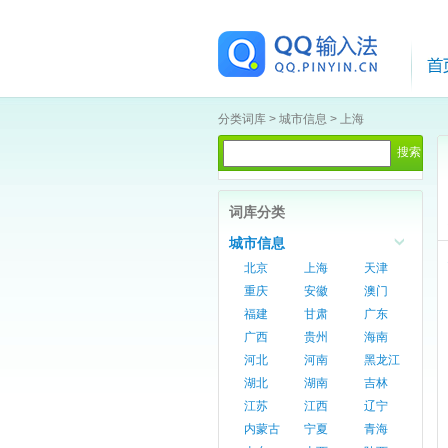
分类词库
>
城市信息
>
上海
词库分类
城市信息
北京
上海
天津
重庆
安徽
澳门
福建
甘肃
广东
广西
贵州
海南
河北
河南
黑龙江
湖北
湖南
吉林
江苏
江西
辽宁
内蒙古
宁夏
青海