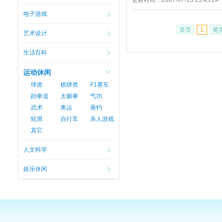
更新时间：
2007-07-13 15:45:24
电子游戏
首页
1
尾
艺术设计
生活百科
运动休闲
球类
棋牌类
F1赛车
跆拳道
太极拳
气功
武术
奥运
垂钓
轮滑
自行车
杀人游戏
其它
人文科学
娱乐休闲