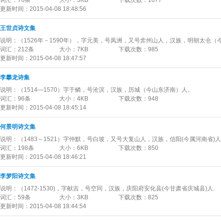
词汇：
76条
大小：
3KB
下载次数：
1077
更新时间：
2015-04-08 18:48:56
王世贞诗文集
说明：
（1526年－1590年），字元美，号凤洲，又号弇州山人，汉族，明朝太仓
词汇：
212条
大小：
7KB
下载次数：
985
更新时间：
2015-04-08 18:47:57
李攀龙诗集
说明：
（1514—1570）字于鳞，号沧溟，汉族，历城（今山东济南）人。
词汇：
96条
大小：
4KB
下载次数：
948
更新时间：
2015-04-08 18:45:14
何景明诗文集
说明：
（1483～1521）字仲默，号白坡，又号大复山人，汉族，信阳(今属河南省)
词汇：
198条
大小：
6KB
下载次数：
850
更新时间：
2015-04-08 18:46:21
李梦阳诗文集
说明：
（1472-1530)，字献吉，号空同，汉族，庆阳府安化县(今甘肃省庆城县)人.
词汇：
59条
大小：
3KB
下载次数：
825
更新时间：
2015-04-08 18:44:54