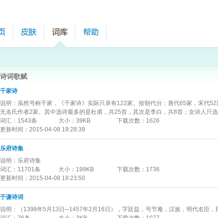
诗词歌赋
千家诗
说明：
虽然号称千家，《千家诗》实际只录有122家。按朝代分：唐代65家，宋代5
无名氏作者2家。其中选诗最多的是杜甫，共25首，其次是李白，共8首；女诗人只
词汇：
1543条
大小：
39KB
下载次数：
1626
更新时间：
2015-04-08 19:28:39
乐府诗集
说明：
乐府诗集
词汇：
11701条
大小：
199KB
下载次数：
1736
更新时间：
2015-04-08 19:23:50
于谦诗词
说明：
（1398年5月13日─1457年2月16日），字廷益，号节庵，汉族，明代名臣