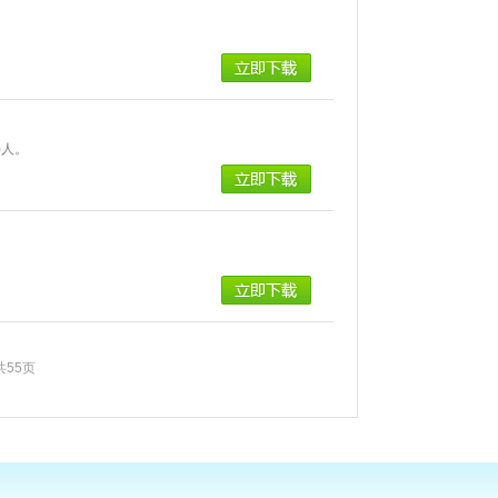
)人。
共55页