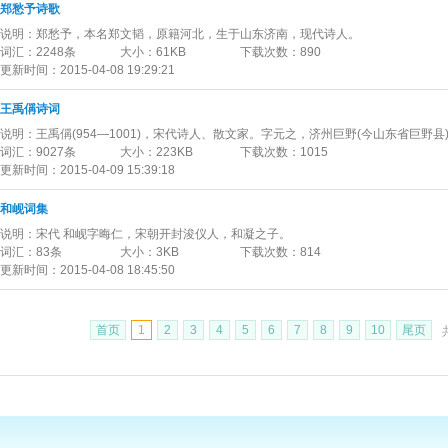
郑愁予诗歌
说明：
郑愁予，本名郑文韬，原籍河北，生于山东济南，现代诗人。
词汇：
2248条
大小：
61KB
下载次数：
890
更新时间：
2015-04-08 19:29:21
王禹偁诗词
说明：
王禹偁(954—1001)，宋代诗人、散文家。字元之，济州巨野(今山东省巨野县
词汇：
9027条
大小：
223KB
下载次数：
1015
更新时间：
2015-04-09 15:39:18
和岘词集
说明：
宋代 和岘字晦仁，宋朝开封浚仪人，和凝之子。
词汇：
83条
大小：
3KB
下载次数：
814
更新时间：
2015-04-08 18:45:50
首页
1
2
3
4
5
6
7
8
9
10
尾页