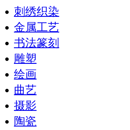
刺绣织染
金属工艺
书法篆刻
雕塑
绘画
曲艺
摄影
陶瓷