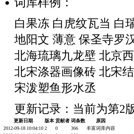
词库样例：
白果冻 白虎纹瓦当 白
地阳文 薄意 保圣寺罗汉
北海琉璃九龙壁 北京
北宋涤器画像砖 北宋结
宋泼塑鱼形水丞
更新记录：
当前为第2
更新日期
版本
贡献者
词条数
原因
2012-09-18 10:04:10
2
0
366
丰富词库内容