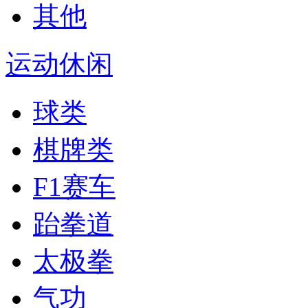
其他
运动休闲
球类
棋牌类
F1赛车
跆拳道
太极拳
气功