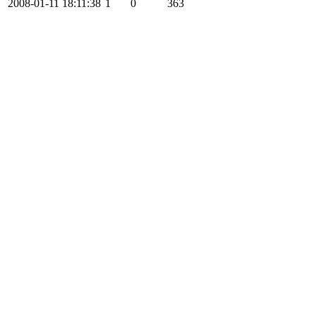
2008-01-11 18:11:38
1
0
363