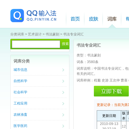
分类词库
>
艺术设计
>
书法篆刻
>
书法专业词汇
书法专业词汇
类型：
书法篆刻
词库分类
词条：
3580条
词库说明：
中国书法专业词汇，包
城市信息
有关的词汇。
词库样例：
程邈 史游 王次仲 曹喜 
自然科学
社会科学
工程应用
更新记录：
当前为第
版
农林渔畜
更新日期
本
2010-09-13
医学医药
12