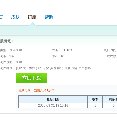
败情笔1
类型：
基础医学
大小：
10018
KB
更新时间
词条：
9条
作者：
re
下载次数
词库说明：
医学
词库样例：
咳嗽 关节疼痛 扭伤 牙痛 鼻塞 腹泻 腹胀 腹痛 关节肿痛
更新记录：
当前为第1版本
更新日期
版本
贡献
2020-03-31 18:10:16
1
0