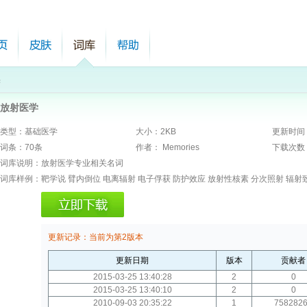
学
放射医学
类型：
基础医学
大小：
2
KB
更新时间
词条：
70条
作者：
Memories
下载次数
词库说明：
放射医学专业相关名词
词库样例：
靶学说 臂内倒位 电离辐射 电子俘获 防护效应 放射性核素 分次照射 辐射
更新记录：
当前为第2版本
更新日期
版本
贡献者
2015-03-25 13:40:28
2
0
2015-03-25 13:40:10
2
0
2010-09-03 20:35:22
1
758282