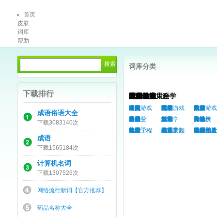
首页
皮肤
词库
帮助
词库分类
下载排行
城市信息大全
电子游戏
自然科学
人文科学
社会科学
工程与应用科学
农林渔畜
医学
艺术
运动休闲
生活
娱乐
全国
单机游戏
生物
语言
法律
建筑
农业
中医
绘画
球类
理财
动漫
广东
网络游戏
化学
文学
军事
化工
林业
疾病
曲艺
武术
饮食
明星
北京
网页游戏
数学
宗教
其它
其它
渔业
中药
音乐
其它
旅游
汽车
成语俗语大全
上海
物理
历史
心理学
造纸
畜牧业
医疗
摄影
垂钓
习俗
收藏
云南
其它
哲学
政治学
包装
其它
舞蹈
奥运
日常
烟草
安徽
天文学
神学
房地产
计算机
外科
陶瓷
气功
服饰
宠物
下载3083140次
四川
气象学
考古
社会学
机械工程
兽医
雕塑
轮滑
礼品
其它
江苏
海洋学
其它
伦理学
电子工程
针灸
书法篆刻
棋牌类
美发
魔术
国外地名
地理地质
伦理学
档案学
钢铁冶金
西药学
刺绣织染
太极拳
办公文教
模型
成语
下载1565184次
计算机名词
下载1307526次
网络流行新词【官方推荐】
药品名称大全