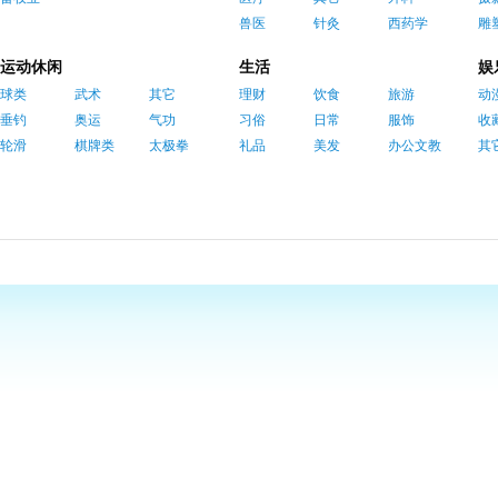
兽医
针灸
西药学
雕
运动休闲
生活
娱
球类
武术
其它
理财
饮食
旅游
动
垂钓
奥运
气功
习俗
日常
服饰
收
轮滑
棋牌类
太极拳
礼品
美发
办公文教
其