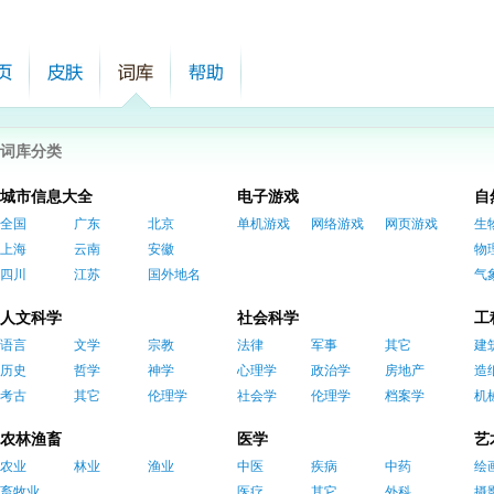
词库分类
城市信息大全
电子游戏
自
全国
广东
北京
单机游戏
网络游戏
网页游戏
生
上海
云南
安徽
物
四川
江苏
国外地名
气
人文科学
社会科学
工
语言
文学
宗教
法律
军事
其它
建
历史
哲学
神学
心理学
政治学
房地产
造
考古
其它
伦理学
社会学
伦理学
档案学
机
农林渔畜
医学
艺
农业
林业
渔业
中医
疾病
中药
绘
畜牧业
医疗
其它
外科
摄