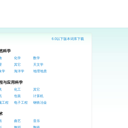
6.0以下版本词库下载
然科学
物
化学
数学
理
其它
天文学
象学
海洋学
地理地质
程与应用科学
筑
化工
其它
纸
包装
计算机
械工程
电子工程
钢铁冶金
术
画
曲艺
音乐
影
舞蹈
陶瓷