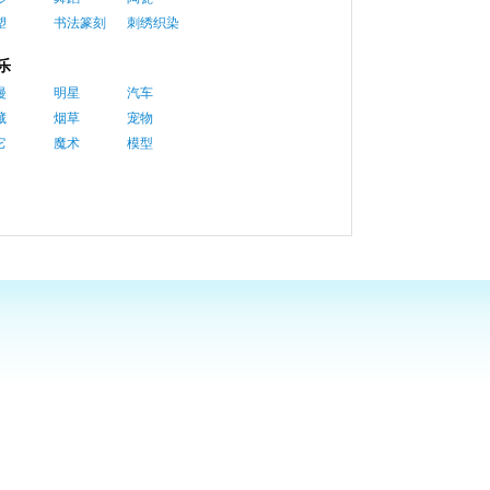
塑
书法篆刻
刺绣织染
乐
漫
明星
汽车
藏
烟草
宠物
它
魔术
模型