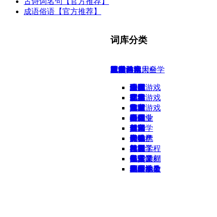
古诗词名句【官方推荐】
成语俗语【官方推荐】
词库分类
城市信息大全
电子游戏
自然科学
人文科学
社会科学
工程与应用科学
农林渔畜
医学
艺术
运动休闲
生活
娱乐
全国
单机游戏
生物
语言
法律
建筑
农业
中医
绘画
球类
理财
动漫
广东
网络游戏
化学
文学
军事
化工
林业
疾病
曲艺
武术
饮食
明星
北京
网页游戏
数学
宗教
其它
其它
渔业
中药
音乐
其它
旅游
汽车
上海
物理
历史
心理学
造纸
畜牧业
医疗
摄影
垂钓
习俗
收藏
云南
其它
哲学
政治学
包装
其它
舞蹈
奥运
日常
烟草
安徽
天文学
神学
房地产
计算机
外科
陶瓷
气功
服饰
宠物
四川
气象学
考古
社会学
机械工程
兽医
雕塑
轮滑
礼品
其它
江苏
海洋学
其它
伦理学
电子工程
针灸
书法篆刻
棋牌类
美发
魔术
国外地名
地理地质
伦理学
档案学
钢铁冶金
西药学
刺绣织染
太极拳
办公文教
模型